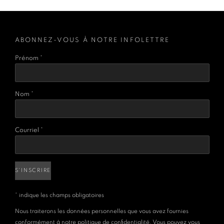
ABONNEZ-VOUS À NOTRE INFOLETTRE
Prénom *
Nom *
Courriel *
S'INSCRIRE
* indique les champs obligatoires
Nous traiterons les données personnelles que vous avez fournies
conformément à notre politique de confidentialité. Vous pouvez vous