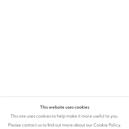
Montreal QC
H3Z 2A8
514-933-4406
WhatsApp
87 Avenue Road, Suite #2
Toronto ON
M5R 3R9
416-900-3268
WhatsApp
This website uses cookies
This site uses cookies to help make it more useful to you.
Please contact us to find out more about our Cookie Policy.