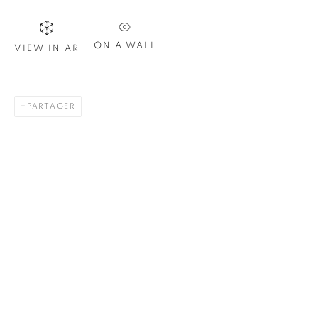
Nom *
ON A WALL
VIEW IN AR
Courriel *
PARTAGER
S'INSCRIRE
* indique les champs obligatoires
Nous traiterons les données personnelles que vous avez fournies
conformément à notre politique de confidentialité. Vous pouvez
vous désabonner ou modifier vos préférences à tout moment en
cliquant sur le lien présent dans nos courriels.
1367 Greene Avenue