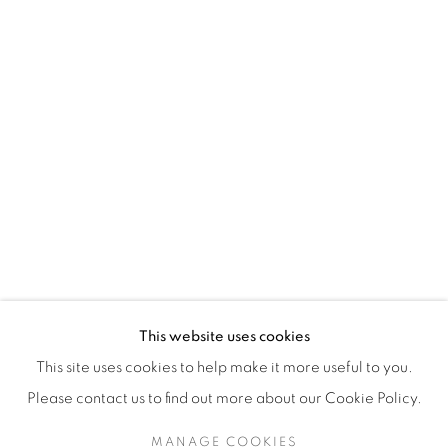
H3Z 2A8
514-933-4406
WhatsApp
87 Avenue Road, Suite #2
Toronto ON
M5R 3R9
416-900-3268
This website uses cookies
WhatsApp
This site uses cookies to help make it more useful to you.
Please contact us to find out more about our Cookie Policy.
MANAGE COOKIES