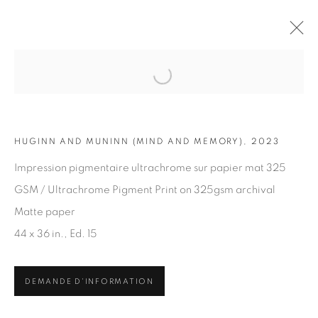
Open a larger version of the fol
OEUVRES
HUGINN AND MUNINN (MIND AND MEMORY), 2023
Impression pigmentaire ultrachrome sur papier mat 325
GSM / Ultrachrome Pigment Print on 325gsm archival
Matte paper
44 x 36 in., Ed. 15
ABONNEZ-VOUS À NOTRE INFOLETTRE
Prénom *
DEMANDE D'INFORMATION