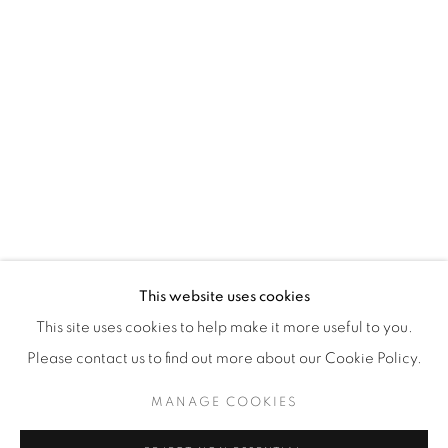
WhatsApp
87 Avenue Road, Suite #2
Toronto ON
M5R 3R9
416-900-3268
WhatsApp
This website uses cookies
This site uses cookies to help make it more useful to you.
Please contact us to find out more about our Cookie Policy.
MANAGE COOKIES
Manage cookies