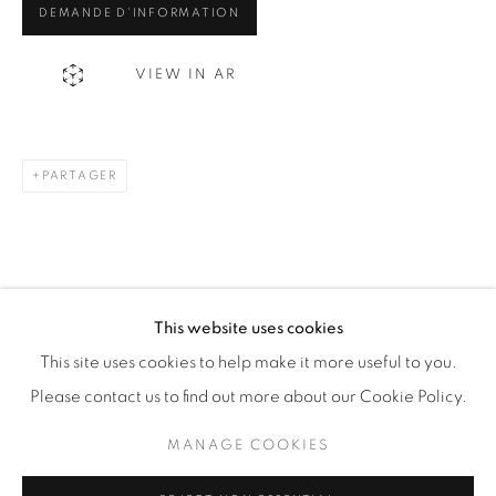
DEMANDE D'INFORMATION
WhatsApp
VIEW IN AR
87 Avenue Road, Suite #2
PARTAGER
Toronto ON
M5R 3R9
416-900-3268
WhatsApp
This website uses cookies
This site uses cookies to help make it more useful to you.
Please contact us to find out more about our Cookie Policy.
MANAGE COOKIES
Manage cookies