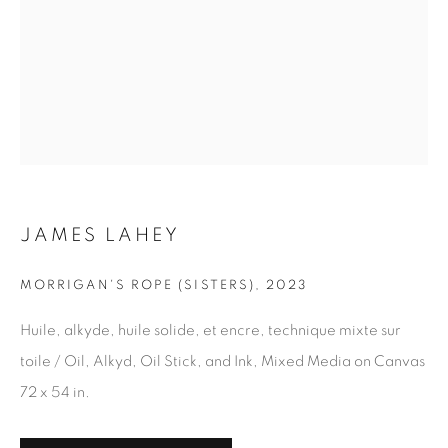
Courriel *
S'INSCRIRE
* indique les champs obligatoires
Nous traiterons les données personnelles que vous avez fournies
conformément à notre politique de confidentialité. Vous pouvez
vous désabonner ou modifier vos préférences à tout moment en
JAMES LAHEY
cliquant sur le lien présent dans nos courriels.
MORRIGAN'S ROPE (SISTERS)
,
2023
Huile, alkyde, huile solide, et encre, technique mixte sur
1367 Greene Avenue
toile / Oil, Alkyd, Oil Stick, and Ink, Mixed Media on Canvas
Montreal QC
72 x 54 in.
H3Z 2A8
514-933-4406