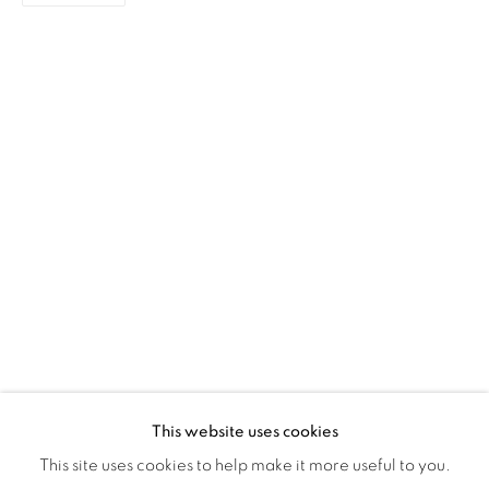
Montreal QC
H3Z 2A8
514-933-4406
WhatsApp
87 Avenue Road, Suite #2
Toronto ON
M5R 3R9
416-900-3268
WhatsApp
This website uses cookies
This site uses cookies to help make it more useful to you.