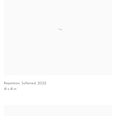
Repetition, Softened
,
2022
41 x 41 in.