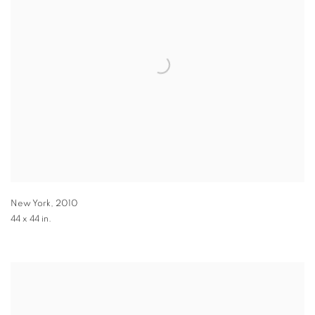
New York
,
2010
44 x 44 in.