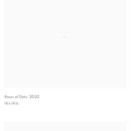
Rows of Dots
,
2022
14 x 14 in.