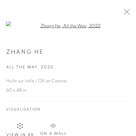
Open a larger version of the fol
ZHANG HE
ZHANG HE
ŒUVRES
PRÉSENTATION
EXPOSITIONS
ALL THE WAY
,
2022
FOIRES
Huile sur toile / Oil on Canvas
BROWSE ARTISTS
60 x 48 in.
VISUALISATION
ABONNEZ-VOUS À NOTRE INFOLETTRE
Prénom *
ON A WALL
VIEW IN AR