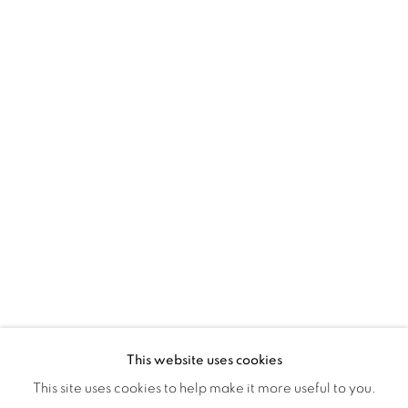
Montreal QC
H3Z 2A8
514-933-4406
WhatsApp
87 Avenue Road, Suite #2
Toronto ON
M5R 3R9
416-900-3268
WhatsApp
This website uses cookies
This site uses cookies to help make it more useful to you.