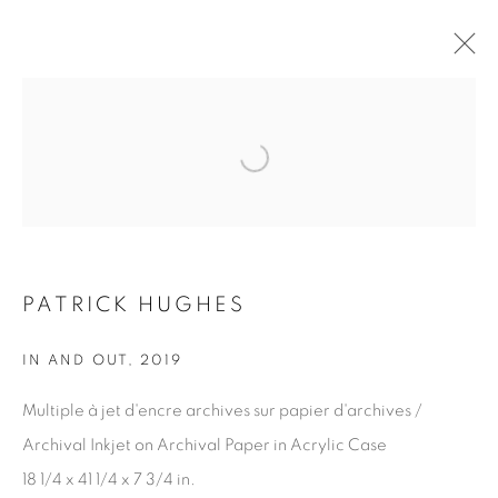
Open a larger version of the fol
PATRICK HUGHES
ŒUVRES
PRÉSENTATION
BROWSE ARTISTS
PATRICK HUGHES
IN AND OUT
,
2019
ABONNEZ-VOUS À NOTRE INFOLETTRE
Multiple à jet d'encre archives sur papier d'archives /
Prénom *
Archival Inkjet on Archival Paper in Acrylic Case
18 1/4 x 41 1/4 x 7 3/4 in.