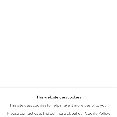
Montreal QC
H3Z 2A8
514-933-4406
WhatsApp
87 Avenue Road, Suite #2
Toronto ON
M5R 3R9
416-900-3268
WhatsApp
This website uses cookies
This site uses cookies to help make it more useful to you.
Please contact us to find out more about our Cookie Policy.