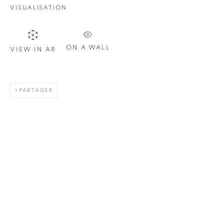
Nom *
VISUALISATION
Courriel *
ON A WALL
VIEW IN AR
S'INSCRIRE
PARTAGER
* indique les champs obligatoires
Nous traiterons les données personnelles que vous avez fournies
conformément à notre politique de confidentialité. Vous pouvez
vous désabonner ou modifier vos préférences à tout moment en
cliquant sur le lien présent dans nos courriels.
1367 Greene Avenue