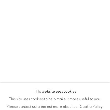
Montreal QC
H3Z 2A8
514-933-4406
WhatsApp
87 Avenue Road, Suite #2
Toronto ON
M5R 3R9
416-900-3268
WhatsApp
This website uses cookies
This site uses cookies to help make it more useful to you.
Please contact us to find out more about our Cookie Policy.