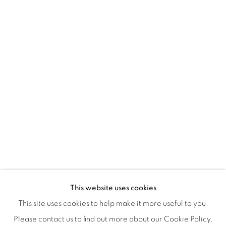
Montreal QC
H3Z 2A8
514-933-4406
WhatsApp
87 Avenue Road, Suite #2
Toronto ON
M5R 3R9
416-900-3268
WhatsApp
This website uses cookies
This site uses cookies to help make it more useful to you.
Please contact us to find out more about our Cookie Policy.