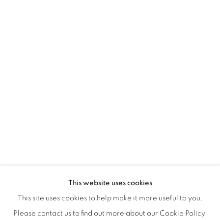
Montreal QC
H3Z 2A8
514-933-4406
WhatsApp
87 Avenue Road, Suite #2
Toronto ON
M5R 3R9
416-900-3268
WhatsApp
This website uses cookies
This site uses cookies to help make it more useful to you.
Please contact us to find out more about our Cookie Policy.