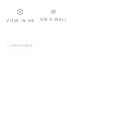
Nom *
ON A WALL
VIEW IN AR
Courriel *
PARTAGER
S'INSCRIRE
* indique les champs obligatoires
Nous traiterons les données personnelles que vous avez fournies
conformément à notre politique de confidentialité. Vous pouvez
vous désabonner ou modifier vos préférences à tout moment en
cliquant sur le lien présent dans nos courriels.
1367 Greene Avenue