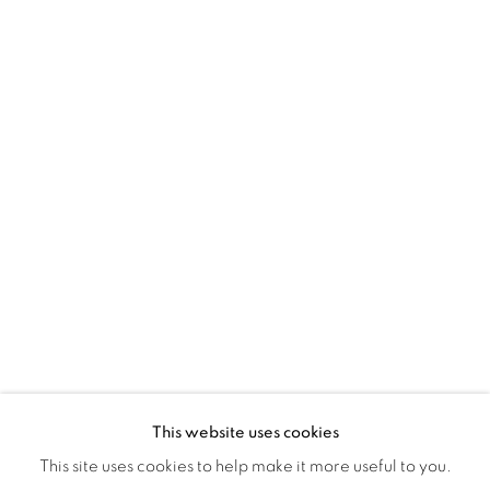
Montreal QC
H3Z 2A8
514-933-4406
WhatsApp
87 Avenue Road, Suite #2
Toronto ON
M5R 3R9
416-900-3268
WhatsApp
This website uses cookies
This site uses cookies to help make it more useful to you.