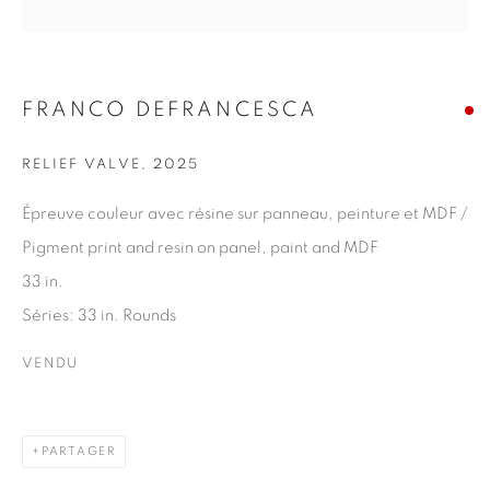
Nom *
FRANCO DEFRANCESCA
Courriel *
RELIEF VALVE
,
2025
S'INSCRIRE
Épreuve couleur avec résine sur panneau, peinture et MDF /
Pigment print and resin on panel, paint and MDF
* indique les champs obligatoires
33 in.
Nous traiterons les données personnelles que vous avez fournies
Séries:
33 in. Rounds
conformément à notre politique de confidentialité. Vous pouvez
vous désabonner ou modifier vos préférences à tout moment en
VENDU
cliquant sur le lien présent dans nos courriels.
PARTAGER
1367 Greene Avenue