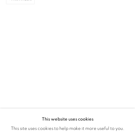
Montreal QC
H3Z 2A8
514-933-4406
WhatsApp
87 Avenue Road, Suite #2
Toronto ON
M5R 3R9
416-900-3268
WhatsApp
This website uses cookies
This site uses cookies to help make it more useful to you.