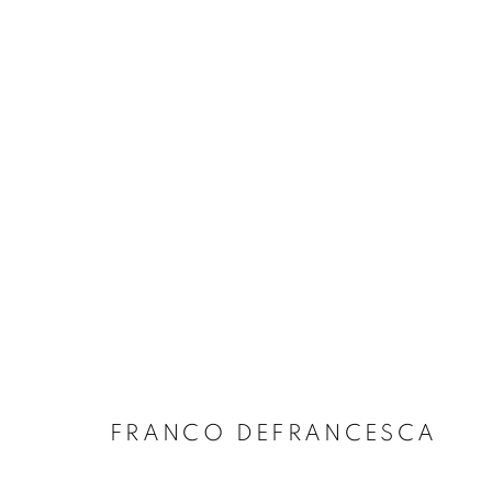
FRANCO DEFRANCESCA
FRANCO DEFRANCESCA