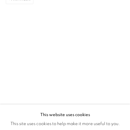
Montreal QC
H3Z 2A8
514-933-4406
WhatsApp
87 Avenue Road, Suite #2
Toronto ON
M5R 3R9
416-900-3268
WhatsApp
This website uses cookies
This site uses cookies to help make it more useful to you.