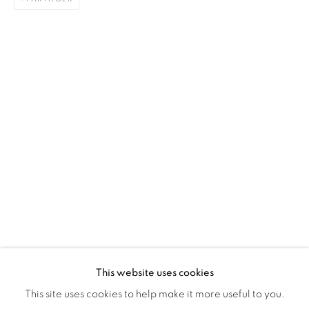
Montreal QC
H3Z 2A8
514-933-4406
WhatsApp
87 Avenue Road, Suite #2
Toronto ON
M5R 3R9
416-900-3268
WhatsApp
This website uses cookies
This site uses cookies to help make it more useful to you.