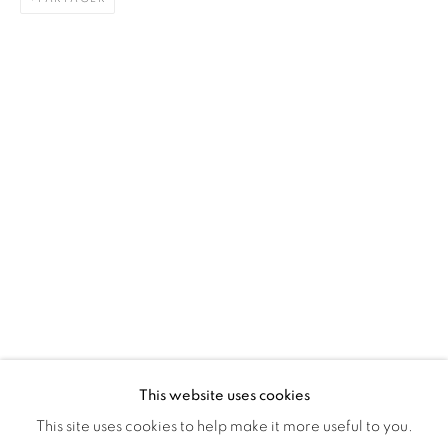
Montreal QC
H3Z 2A8
514-933-4406
WhatsApp
87 Avenue Road, Suite #2
Toronto ON
M5R 3R9
416-900-3268
WhatsApp
This website uses cookies
This site uses cookies to help make it more useful to you.