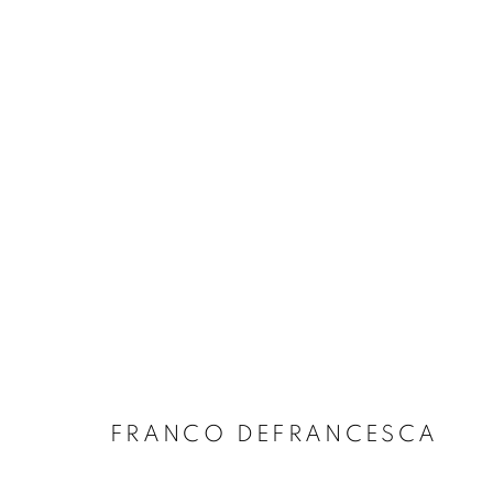
FRANCO DEFRANCESCA
FRANCO DEFRANCESCA