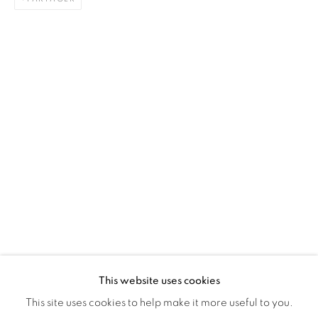
Montreal QC
H3Z 2A8
514-933-4406
WhatsApp
87 Avenue Road, Suite #2
Toronto ON
M5R 3R9
416-900-3268
WhatsApp
This website uses cookies
This site uses cookies to help make it more useful to you.