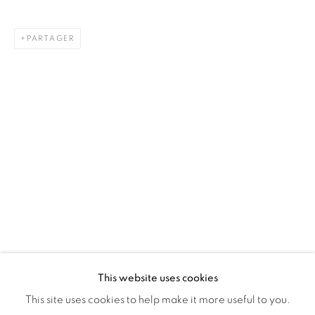
Montreal QC
PARTAGER
H3Z 2A8
514-933-4406
WhatsApp
87 Avenue Road, Suite #2
Toronto ON
M5R 3R9
416-900-3268
WhatsApp
This website uses cookies
This site uses cookies to help make it more useful to you.