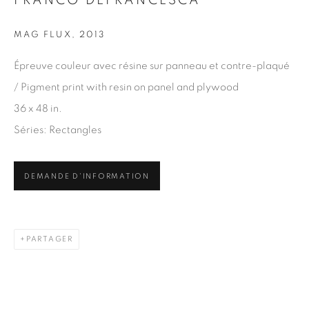
FRANCO DEFRANCESCA
Nom *
MAG FLUX
,
2013
Épreuve couleur avec résine sur panneau et contre-plaqué
Courriel *
/ Pigment print with resin on panel and plywood
36 x 48 in.
S'INSCRIRE
Séries:
Rectangles
* indique les champs obligatoires
DEMANDE D'INFORMATION
Nous traiterons les données personnelles que vous avez fournies
conformément à notre politique de confidentialité. Vous pouvez
vous désabonner ou modifier vos préférences à tout moment en
cliquant sur le lien présent dans nos courriels.
PARTAGER
1367 Greene Avenue