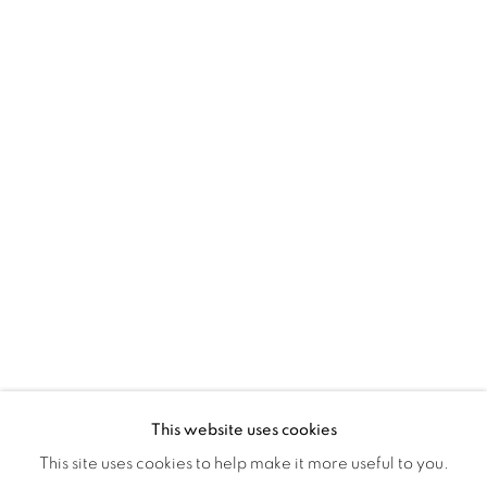
Montreal QC
H3Z 2A8
514-933-4406
WhatsApp
87 Avenue Road, Suite #2
Toronto ON
M5R 3R9
416-900-3268
WhatsApp
This website uses cookies
This site uses cookies to help make it more useful to you.