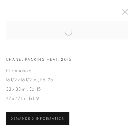
Open a larger version of the fol
OEUVRES
CHANEL PACKING HEAT, 2015
Chromaluxe
16 1/2 x 16 1/2 in., Ed. 25
33 x 33 in., Ed. 15
47 x 47 in., Ed. 9
ABONNEZ-VOUS À NOTRE INFOLETTRE
Prénom *
DEMANDE D'INFORMATION