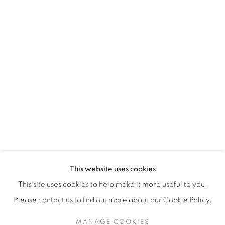
H3Z 2A8
514-933-4406
WhatsApp
87 Avenue Road, Suite #2
Toronto ON
M5R 3R9
416-900-3268
This website uses cookies
WhatsApp
This site uses cookies to help make it more useful to you.
Please contact us to find out more about our Cookie Policy.
MANAGE COOKIES