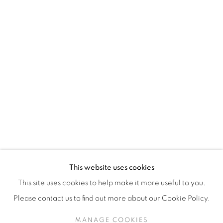
H3Z 2A8
514-933-4406
WhatsApp
87 Avenue Road, Suite #2
Toronto ON
M5R 3R9
416-900-3268
This website uses cookies
WhatsApp
This site uses cookies to help make it more useful to you.
Please contact us to find out more about our Cookie Policy.
MANAGE COOKIES