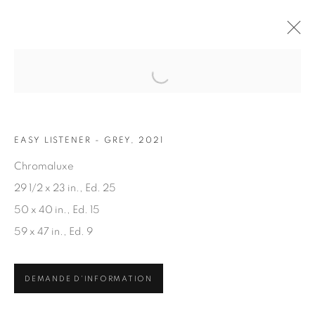
Open a larger version of the fol
OEUVRES
EASY LISTENER - GREY, 2021
Chromaluxe
29 1/2 x 23 in., Ed. 25
50 x 40 in., Ed. 15
59 x 47 in., Ed. 9
ABONNEZ-VOUS À NOTRE INFOLETTRE
Prénom *
DEMANDE D'INFORMATION