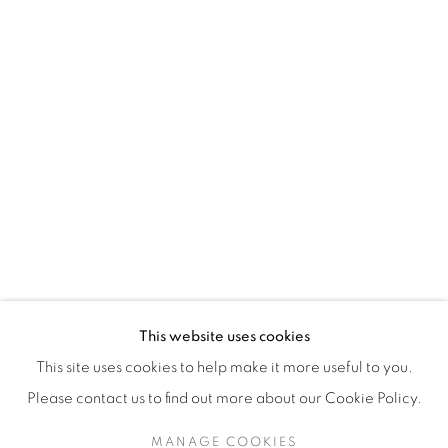
H3Z 2A8
514-933-4406
WhatsApp
87 Avenue Road, Suite #2
Toronto ON
M5R 3R9
416-900-3268
This website uses cookies
WhatsApp
This site uses cookies to help make it more useful to you.
Please contact us to find out more about our Cookie Policy.
MANAGE COOKIES