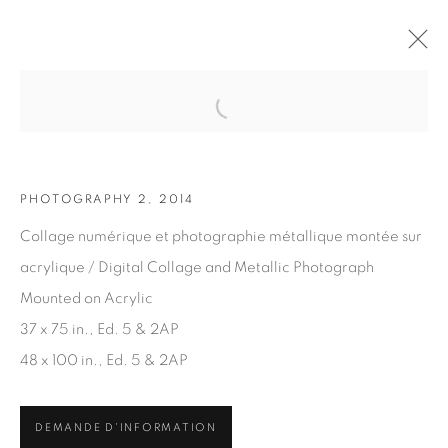
Open a larger version of the fol
OEUVRES
PHOTOGRAPHY 2, 2014
Collage numérique et photographie métallique montée sur
acrylique / Digital Collage and Metallic Photograph
Mounted on Acrylic
37 x 75 in., Ed. 5 & 2AP
ABONNEZ-VOUS À NOTRE INFOLETTRE
48 x 100 in., Ed. 5 & 2AP
Prénom *
DEMANDE D'INFORMATION