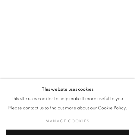
WhatsApp
87 Avenue Road, Suite #2
Toronto ON
M5R 3R9
416-900-3268
WhatsApp
This website uses cookies
This site uses cookies to help make it more useful to you.
Please contact us to find out more about our Cookie Policy.
MANAGE COOKIES
Manage cookies