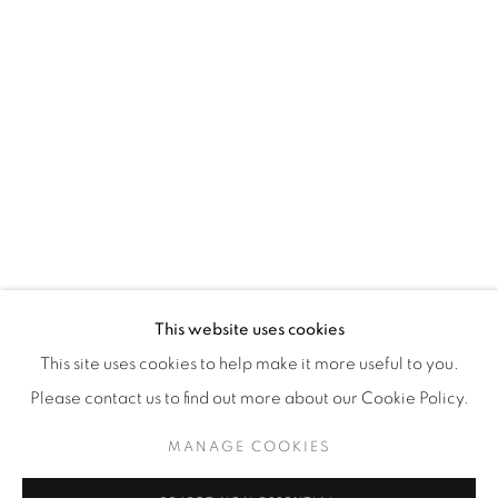
WhatsApp
87 Avenue Road, Suite #2
Toronto ON
M5R 3R9
416-900-3268
WhatsApp
This website uses cookies
This site uses cookies to help make it more useful to you.
Please contact us to find out more about our Cookie Policy.
MANAGE COOKIES
Manage cookies