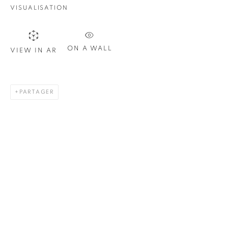
Courriel *
VISUALISATION
S'INSCRIRE
ON A WALL
VIEW IN AR
* indique les champs obligatoires
Nous traiterons les données personnelles que vous avez fournies
PARTAGER
conformément à notre politique de confidentialité. Vous pouvez
vous désabonner ou modifier vos préférences à tout moment en
cliquant sur le lien présent dans nos courriels.
1367 Greene Avenue
Montreal QC
H3Z 2A8
514-933-4406