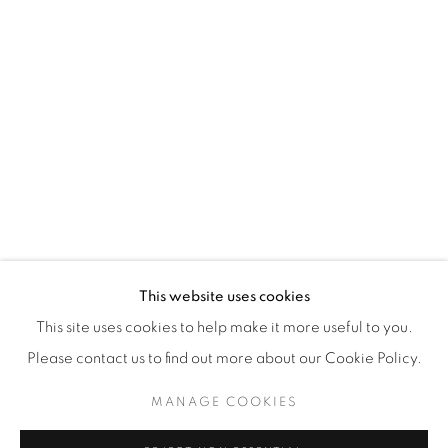
WhatsApp
87 Avenue Road, Suite #2
Toronto ON
M5R 3R9
416-900-3268
WhatsApp
This website uses cookies
This site uses cookies to help make it more useful to you.
Please contact us to find out more about our Cookie Policy.
MANAGE COOKIES
Manage cookies