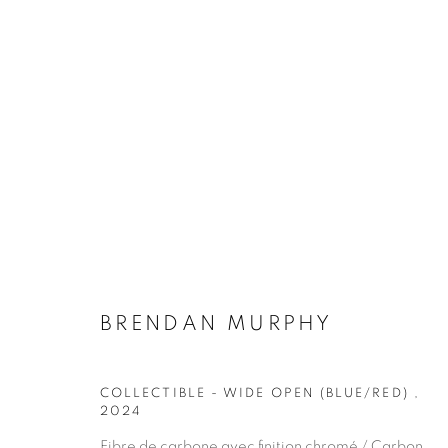
ŒUVRES
BRENDAN MURPHY
ABONNEZ-VOUS À NOTRE INFO
COLLECTIBLE - WIDE OPEN (BLUE/RED)
,
2024
Prénom *
Fibre de carbone avec finition chromé / Carbon