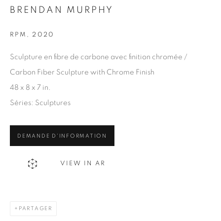
BRENDAN MURPHY
Nom *
RPM
,
2020
Courriel *
Sculpture en fibre de carbone avec finition chromée /
Carbon Fiber Sculpture with Chrome Finish
48 x 8 x 7 in.
S'INSCRIRE
Séries:
Sculptures
* indique les champs obligatoires
Nous traiterons les données personnelles que vous avez fournies
DEMANDE D'INFORMATION
conformément à notre politique de confidentialité. Vous pouvez
vous désabonner ou modifier vos préférences à tout moment en
VIEW IN AR
cliquant sur le lien présent dans nos courriels.
PARTAGER
1367 Greene Avenue