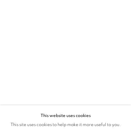
Montreal QC
H3Z 2A8
514-933-4406
WhatsApp
87 Avenue Road, Suite #2
Toronto ON
M5R 3R9
416-900-3268
WhatsApp
This website uses cookies
This site uses cookies to help make it more useful to you.