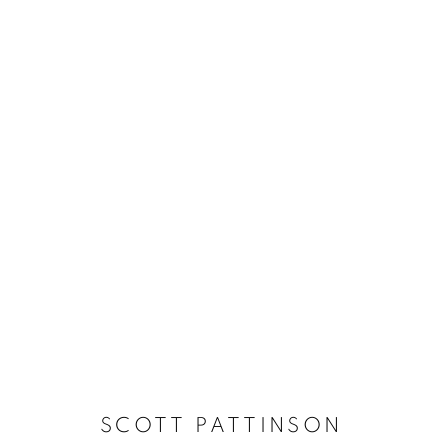
SCOTT PATTINSON
SCOTT PATTINSON