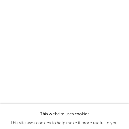
Montreal QC
H3Z 2A8
514-933-4406
WhatsApp
87 Avenue Road, Suite #2
Toronto ON
M5R 3R9
416-900-3268
WhatsApp
This website uses cookies
This site uses cookies to help make it more useful to you.