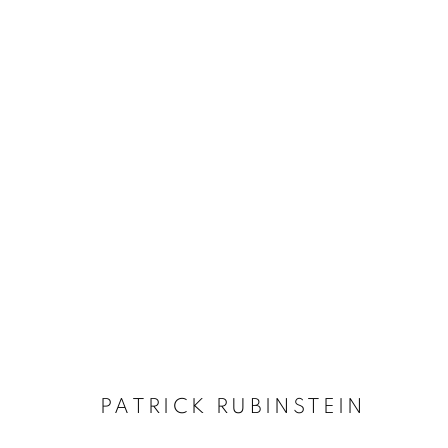
PATRICK RUBINSTEIN
PATRICK RUBINSTEIN