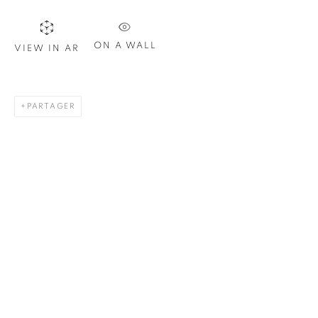
Nom *
ON A WALL
VIEW IN AR
Courriel *
PARTAGER
S'INSCRIRE
* indique les champs obligatoires
Nous traiterons les données personnelles que vous avez fournies
conformément à notre politique de confidentialité. Vous pouvez
vous désabonner ou modifier vos préférences à tout moment en
cliquant sur le lien présent dans nos courriels.
1367 Greene Avenue