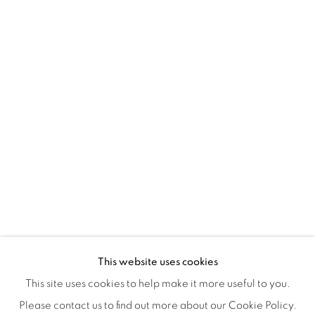
Montreal QC
H3Z 2A8
514-933-4406
WhatsApp
87 Avenue Road, Suite #2
Toronto ON
M5R 3R9
416-900-3268
WhatsApp
This website uses cookies
This site uses cookies to help make it more useful to you.
Please contact us to find out more about our Cookie Policy.