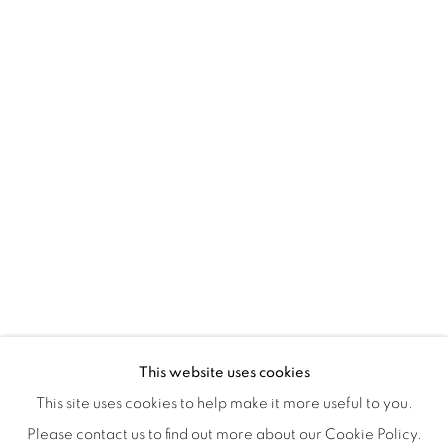
Montreal QC
H3Z 2A8
514-933-4406
WhatsApp
87 Avenue Road, Suite #2
Toronto ON
M5R 3R9
416-900-3268
WhatsApp
This website uses cookies
This site uses cookies to help make it more useful to you.
Please contact us to find out more about our Cookie Policy.