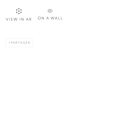
Nom *
ON A WALL
VIEW IN AR
Courriel *
PARTAGER
S'INSCRIRE
* indique les champs obligatoires
Nous traiterons les données personnelles que vous avez fournies
conformément à notre politique de confidentialité. Vous pouvez
vous désabonner ou modifier vos préférences à tout moment en
cliquant sur le lien présent dans nos courriels.
1367 Greene Avenue