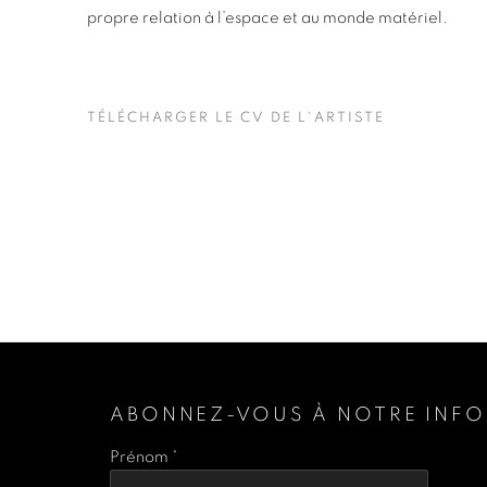
propre relation à l’espace et au monde matériel.
TÉLÉCHARGER LE CV DE L'ARTISTE
(PDF, OPENS IN A NEW TAB.)
ABONNEZ-VOUS À NOTRE INFO
Prénom *