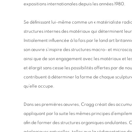
expositions internationales depuis les années 1980.
Se définissant lui-même comme un « matérialiste radical 
structures internes des matériaux qui déterminent leu
Initialement influencée à la fois par le land art britann
son œuvre s’inspire des structures macro- et microsco
ainsi que de son engagement avec les matériaux et les 
et élargit sans cesse les possibilités offertes par de 
contribuent à déterminer la forme de chaque sculpture
qu’elle occupe.
Dans ses premières œuvres, Cragg créait des accumula
appliquant par la suite les mêmes principes d’empilem
afin de former des structures organiques ondulantes.
géologiques naturelles, telles que la sédimentation d