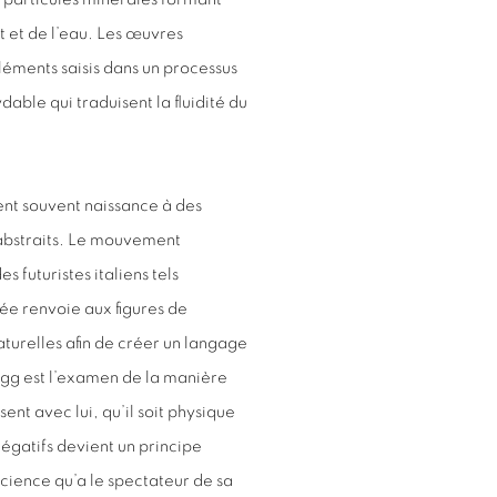
nt et de l’eau. Les œuvres
éments saisis dans un processus
ble qui traduisent la fluidité du
nt souvent naissance à des
 abstraits. Le mouvement
 futuristes italiens tels
ée renvoie aux figures de
naturelles afin de créer un langage
agg est l’examen de la manière
ent avec lui, qu’il soit physique
négatifs devient un principe
science qu’a le spectateur de sa