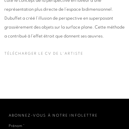
côté le concept de la perspective en faveur d’une
représentation plus directe de l’espace bidimensionnel.
Dubuffet a créé l’illusion de perspective en superposant
grossièrement des objets sur la surface plane. Cette méthode
a contribué à l’effet étroit que donnent ses œuvres.
TÉLÉCHARGER LE CV DE L'ARTISTE
(PDF, OPENS IN A NEW TAB.)
ABONNEZ-VOUS À NOTRE INFOLETTRE
Prénom *