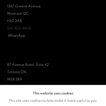
1367 Greene Avenue
Montreal QC
H3Z 2A8
514-933-4406
WhatsApp
87 Avenue Road, Suite #2
Toronto ON
M5R 3R9
416-900-3268
This website uses cookies
WhatsApp
This site uses cookies to help make it more useful to you.