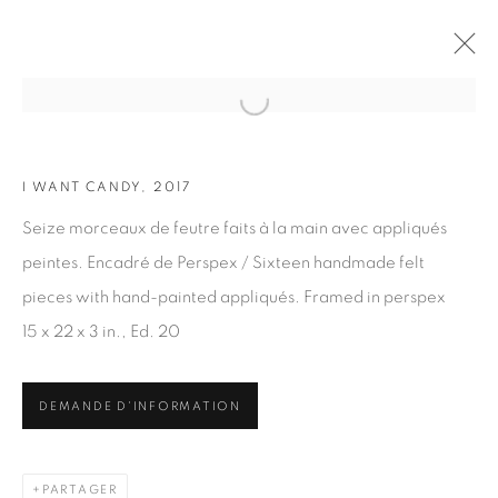
Open a larger version of the fol
I WANT CANDY, 2017
OEUVRES
Seize morceaux de feutre faits à la main avec appliqués
peintes. Encadré de Perspex / Sixteen handmade felt
pieces with hand-painted appliqués. Framed in perspex
15 x 22 x 3 in., Ed. 20
ABONNEZ-VOUS À NOTRE INFOLETTRE
DEMANDE D'INFORMATION
Prénom *
PARTAGER