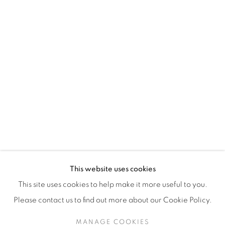
H3Z 2A8
514-933-4406
WhatsApp
87 Avenue Road, Suite #2
Toronto ON
M5R 3R9
416-900-3268
This website uses cookies
WhatsApp
This site uses cookies to help make it more useful to you.
Please contact us to find out more about our Cookie Policy.
MANAGE COOKIES