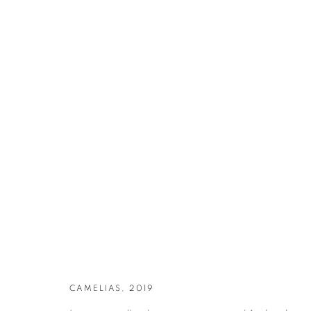
OEUVRES
CAMELIAS, 2019